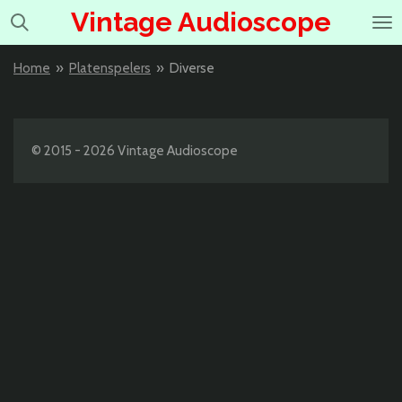
Vintage Audioscope
Ga
direct
naar
Home
»
Platenspelers
»
Diverse
de
hoofdinhoud
© 2015 - 2026 Vintage Audioscope