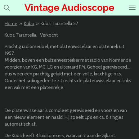
Vintage Audioscope
Ga
direct
naar
Home
»
Kuba
»
Kuba Tarantella 57
de
hoofdinhoud
Kuba Tarantella. Verkocht
Prachtig radiomeubel, met platenwisselaar en platenrek uit
1957.
Midden, boven een buizenversterker met radio van Normende
voorzien van KG, MG, LG en uiteraard FM. Geheel gereviseerd…
dus weer een prachtig geluid met een volle, krachtige bas.
Onder het radiogedeelte zit rechts de platenwisselaar en links
een vak met een platenrekje.
De platenwisselaar is compleet gereviseerd en voorzien van
een nieuw element en naald. Hij speelt Lp’s en ca. 8 singles
automatisch af.
De Kuba heeft 4 luidsprekers, waarvan 2 aan de zijkant.