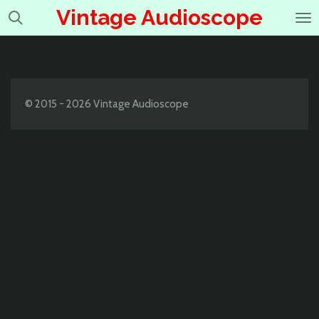
Vintage Audioscope
Ga
direct
naar
de
hoofdinhoud
© 2015 - 2026 Vintage Audioscope