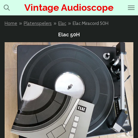
Vintage Audioscope
Ga
direct
naar
Home
»
Platenspelers
»
Elac
»
Elac Miracord 50H
de
hoofdinhoud
Elac 50H