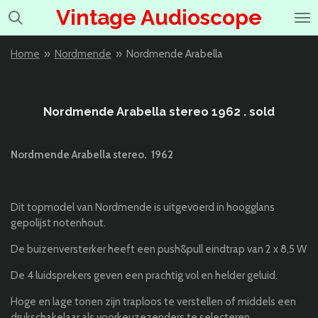
Vintage Audioscope
Ga
direct
naar
Home
»
Nordmende
»
Nordmende Arabella
de
hoofdinhoud
Nordmende Arabella stereo 1962 . sold
Nordmende Arabella stereo.
1962
Dit topmodel van Nordmende is uitgevoerd in hoogglans
gepolijst notenhout.
De buizenversterker heeft een push&pull eindtrap van 2 x 8,5 W
De 4 luidsprekers geven een prachtig vol en helder geluid.
Hoge en lage tonen zijn traploos te verstellen of middels een
drukschakelaar als voorkeuzezenders te selecteren.