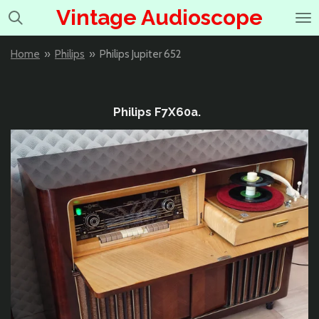
Vintage Audioscope
Ga
direct
naar
Home
»
Philips
»
Philips Jupiter 652
de
hoofdinhoud
Philips F7X60a.