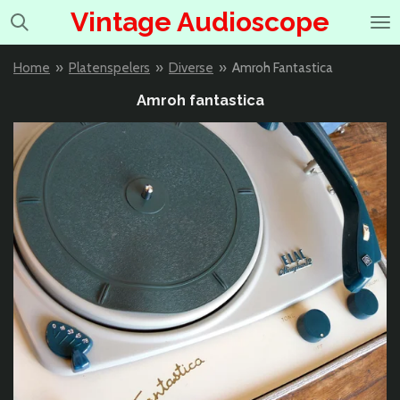
Vintage Audioscope
Ga
direct
naar
Home
»
Platenspelers
»
Diverse
»
Amroh Fantastica
de
hoofdinhoud
Amroh fantastica