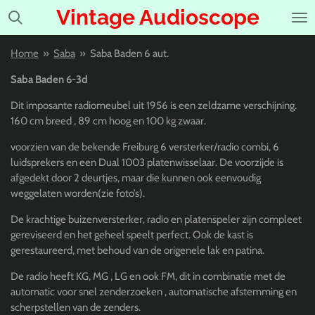
Vintage Audioscope
Ga
direct
naar
Home
»
Saba
»
Saba Baden 6 aut.
de
hoofdinhoud
Saba Baden 6-3d
Dit imposante radiomeubel uit 1956 is een zeldzame verschijning.
160 cm breed , 89 cm hoog en 100 kg zwaar.
voorzien van de bekende Freiburg 6 versterker/radio combi, 6
luidsprekers en een Dual 1003 platenwisselaar. De voorzijde is
afgedekt door 2 deurtjes, maar die kunnen ook eenvoudig
weggelaten worden(zie foto’s).
De krachtige buizenversterker, radio en platenspeler zijn compleet
gereviseerd en het geheel speelt perfect. Ook de kast is
gerestaureerd, met behoud van de origenele lak en patina.
De radio heeft KG, MG , LG en ook FM, dit in combinatie met de
automatic voor snel zenderzoeken , automatische afstemming en
scherpstellen van de zenders.