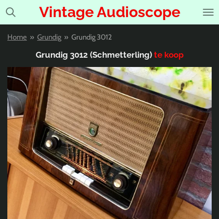
Vintage Audioscope
Ga
direct
naar
Home
»
Grundig
»
Grundig 3012
de
hoofdinhoud
Grundig 3012 (Schmetterling)
te koop