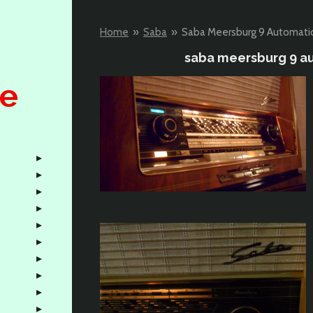
Home
»
Saba
»
Saba Meersburg 9 Automati
saba meersburg 9 au
pe