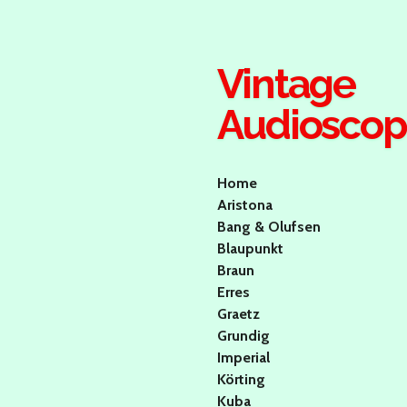
Ga
direct
naar
Vintage
de
hoofdinhoud
Audiosco
Home
Aristona
Bang & Olufsen
Blaupunkt
Braun
Erres
Graetz
Grundig
Imperial
Körting
Kuba