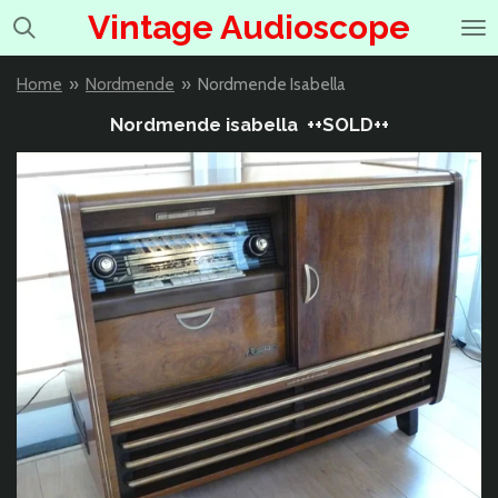
Vintage Audioscope
Ga
direct
naar
Home
»
Nordmende
»
Nordmende Isabella
de
hoofdinhoud
Nordmende isabella ++SOLD++