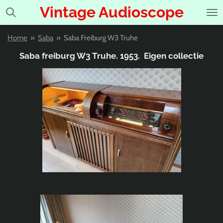
Vintage Audioscope
Ga
direct
naar
Home
»
Saba
»
Saba Freiburg W3 Truhe
de
hoofdinhoud
Saba freiburg W3 Truhe. 1953. Eigen collectie