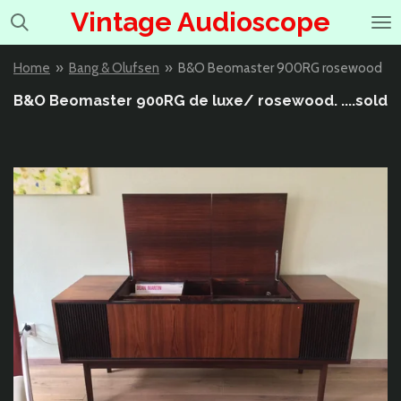
Vintage Audioscope
Ga
direct
naar
Home
»
Bang & Olufsen
»
B&O Beomaster 900RG rosewood
de
hoofdinhoud
B&O Beomaster 900RG de luxe/ rosewood. ....sold