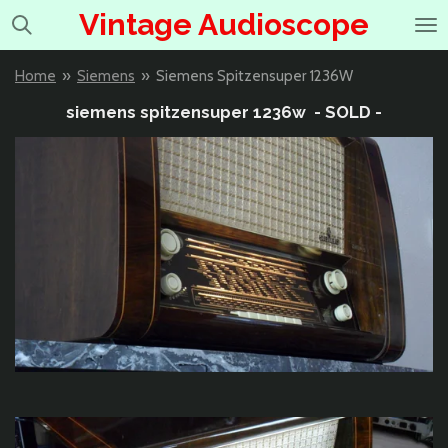
Vintage Audioscope
Ga
direct
naar
Home
»
Siemens
»
Siemens Spitzensuper 1236W
de
hoofdinhoud
siemens spitzensuper 1236w - SOLD -