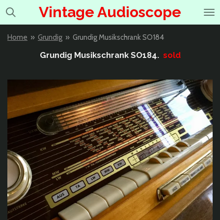
Vintage Audioscope
Ga
direct
naar
Home
»
Grundig
»
Grundig Musikschrank SO184
de
hoofdinhoud
Grundig Musikschrank SO184.
sold