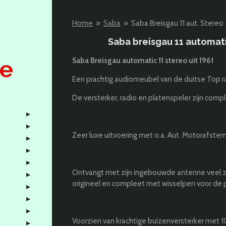
Home
»
Saba
»
Saba Breisgau 11 aut. Stereo
Saba
breisgau 11 automat
Saba Breisgau automatic 11 stereo uit 1961
pe
Een prachtig audiomeubel van de duitse Top ra
De versterker, radio en platenspeler zijn comp
Zeer luxe uitvoering met o.a. Aut. Motorafstem
Ontvangt met zijn ingebouwde antenne veel z
origineel en compleet met wisselpen voor de pl
Voorzien van krachtige buizenversterker met 1