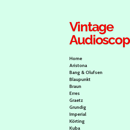
Ga
direct
naar
Vintage
de
hoofdinhoud
Audiosco
Home
Aristona
Bang & Olufsen
Blaupunkt
Braun
Erres
Graetz
Grundig
Imperial
Körting
Kuba