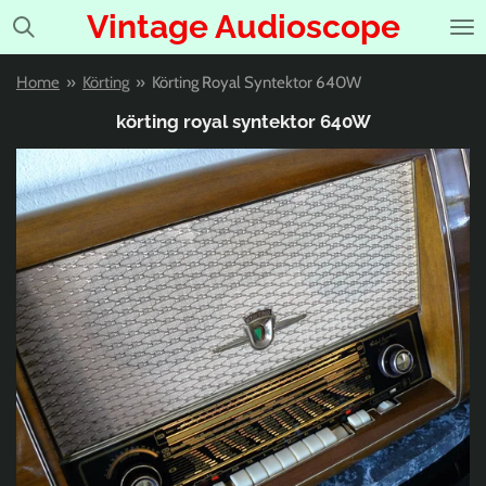
Vintage Audioscope
Ga
direct
naar
Home
»
Körting
»
Körting Royal Syntektor 640W
de
hoofdinhoud
körting royal syntektor 640W