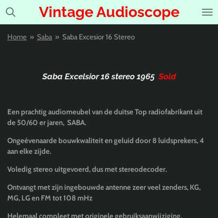
Vintage Audioscope
Ga
direct
naar
Home
»
Saba
»
Saba Excesior 16 Stereo
de
hoofdinhoud
Saba Excelsior 16 stereo 1965
Sold
Een prachtig audiomeubel van de duitse Top radiofabrikant uit
de 50/60 er jaren, SABA.
Ongeévenaarde bouwkwaliteit en geluid door 8 luidsprekers, 4
aan elke zijde.
Voledig stereo uitgevoerd, dus met stereodecoder.
Ontvangt met zijn ingebouwde antenne zeer veel zenders, KG,
MG, LG en FM tot 108 mHz
Helemaal compleet met originele gebruiksaanwijziging,