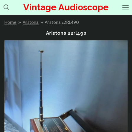
Vintage Audioscope
Ga
direct
naar
Home
»
Aristona
»
Aristona 22RL490
de
hoofdinhoud
Aristona 22rl490