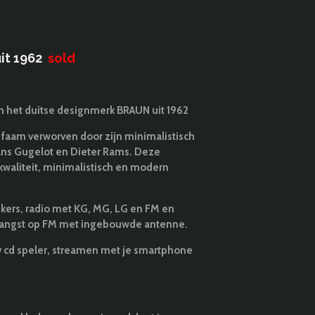
it 1962
sold
n het duitse designmerk BRAUN uit 1962
e faam verworven door zijn minimalistisch
ans Gugelot en Dieter Rams. Deze
aliteit, minimalistisch en modern
ekers, radio met KG, MG, LG en FM en
vangst op FM met ingebouwde antenne.
v cd speler, streamen met je smartphone