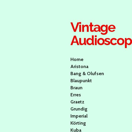
Ga
direct
naar
Vintage
de
hoofdinhoud
Audiosco
Home
Aristona
Bang & Olufsen
Blaupunkt
Braun
Erres
Graetz
Grundig
Imperial
Körting
Kuba