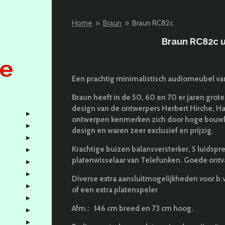
Home
»
Braun
»
Braun RC82c
Braun RC82c u
pe
Een prachtig minimalistisch audiomeubel va
Braun heeft in de 50, 60 en 70 er jaren grot
design van de ontwerpers Herbert Hirche, H
ontwerpen kenmerken zich door hoge bouwkw
design en waren zeer exclusief en prijzig.
Krachtige buizen balansversterker, 5 luidspr
platenwisselaar van Telefunken. Goede ont
Diverse extra aansluitmogelijkheden voor b.
of een extra platenspeler
Afm.:
146 cm breed en 73 cm hoog.