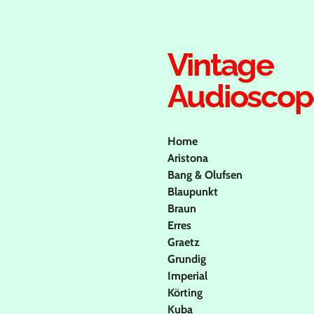
Ga
direct
naar
Vintage
de
hoofdinhoud
Audioscop
Home
Aristona
Bang & Olufsen
Blaupunkt
Braun
Erres
Graetz
Grundig
Imperial
Körting
Kuba