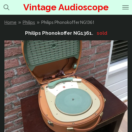
Vintage Audioscope
Ga
direct
naar
Home
»
Philips
»
Philips Phonokoffer NG1361
de
hoofdinhoud
Philips Phonokoffer NG1361.
sold