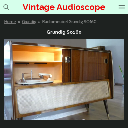
Vintage Audioscope
Ga
direct
naar
Home
»
Grundig
»
Radiomeubel Grundig SO160
de
hoofdinhoud
Grundig So160