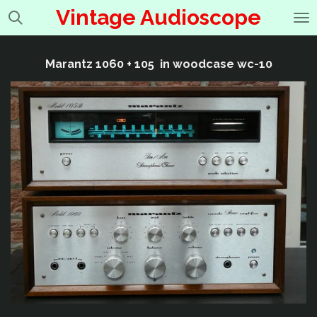
Vintage Audioscope
Ga
direct
naar
de
Marantz 1060 + 105 in woodcase wc-10
hoofdinhoud